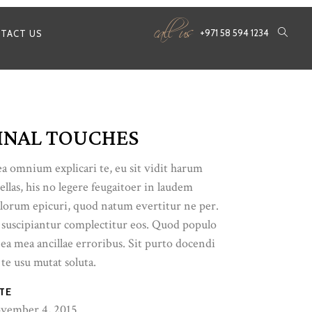
call us
+971 58 594 1234
TACT US
INAL TOUCHES
a omnium explicari te, eu sit vidit harum
ellas, his no legere feugaitoer in laudem
lorum epicuri, quod natum evertitur ne per.
 suscipiantur complectitur eos. Quod populo
 ea mea ancillae erroribus. Sit purto docendi
 te usu mutat soluta.
TE
vember 4, 2015