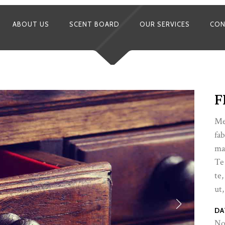
ABOUT US
SCENT BOARD
OUR SERVICES
CON
F
Me
fab
ma
Te
te,
ut,
DA
No